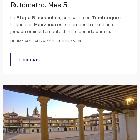
Rutómetro. Mas 5
La
Etapa 5 masculina
, con salida en
Tembleque
y
llegada en
Manzanares
, se presenta como una
jornada eminentemente llana, diseñada para la
velocidad y el control táctico de los equipos más
ÚLTIMA ACTUALIZACIÓN: 31 JULIO 2026
potentes. A lo largo de
138 kilómetros
, el pelotón
atraviesa diez poblaciones y un territorio donde las
largas rectas y la exposición al viento pueden
Leer más…
convertirse en factores decisivos. El mapa y el perfil
altimétrico muestran un recorrido estable, sin grandes
ascensiones, que invita a un ritmo alto desde el inicio y
anticipa una resolución marcada por la colocación y la
capacidad de mantener la tensión competitiva hasta la
meta en
Manzanares
.