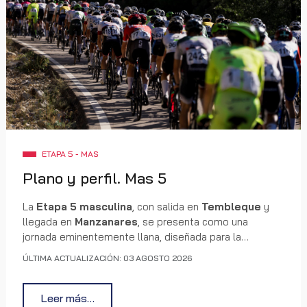
ETAPA 5 - MAS
Plano y perfil. Mas 5
La
Etapa 5 masculina
, con salida en
Tembleque
y
llegada en
Manzanares
, se presenta como una
jornada eminentemente llana, diseñada para la
velocidad y el control táctico de los equipos más
ÚLTIMA ACTUALIZACIÓN: 03 AGOSTO 2026
potentes. A lo largo de
138 kilómetros
, el pelotón
atraviesa diez poblaciones y un territorio donde las
largas rectas y la exposición al viento pueden
Leer más…