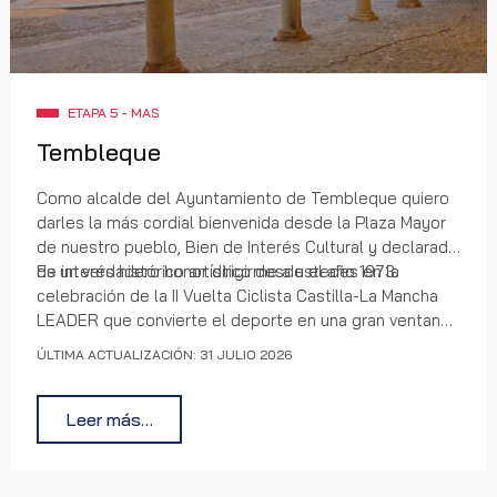
ETAPA 5 - MAS
Tembleque
Como alcalde del Ayuntamiento de Tembleque quiero
darles la más cordial bienvenida desde la Plaza Mayor
de nuestro pueblo, Bien de Interés Cultural y declarada
de interés histórico artístico desde el año 1973.
Es un verdadero honor dirigirme a ustedes en la
celebración de la II Vuelta Ciclista Castilla-La Mancha
LEADER que convierte el deporte en una gran ventana
para mostrar el medio rural a través de 1000
ÚLTIMA ACTUALIZACIÓN: 31 JULIO 2026
kilómetros repartidos en siete etapas, dos femeninas y
cinco masculinas. Una gran cita deportiva que
trasciende la competición para convertirse en un punto
Leer más…
de encuentro entre pueblos, personas y emociones
compartidas.