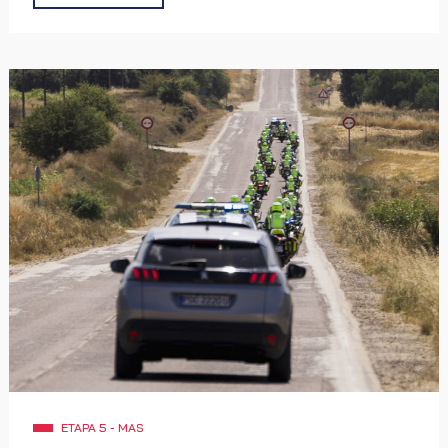
convertirse en factores decisivos. El mapa y el perfil
altimétrico muestran un recorrido estable, sin grandes
ascensiones, que invita a un ritmo alto desde el inicio y
anticipa una resolución marcada por la colocación y la
capacidad de mantener la tensión competitiva hasta la
meta en
Manzanares
.
ETAPA 5 - MAS