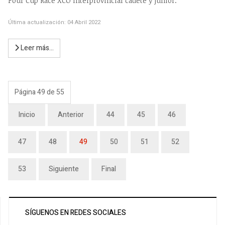
Four Cup Race XCO Interprovincial cadete y junior.
Última actualización: 04 Abril 2022
Leer más…
Página 49 de 55
Inicio
Anterior
44
45
46
47
48
49
50
51
52
53
Siguiente
Final
SÍGUENOS EN REDES SOCIALES