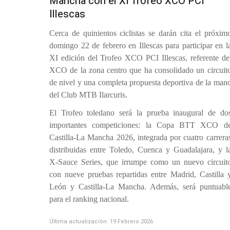
Mancha con el XI Trofeo XCO PCI
Illescas
Cerca de quinientos ciclistas se darán cita el próxim
domingo 22 de febrero en Illescas para participar en l
XI edición del Trofeo XCO PCI Illescas, referente de
XCO de la zona centro que ha consolidado un circuit
de nivel y una completa propuesta deportiva de la man
del Club MTB Ilarcuris.
El Trofeo toledano será la prueba inaugural de do
importantes competiciones: la Copa BTT XCO d
Castilla-La Mancha 2026, integrada por cuatro carrera
distribuidas entre Toledo, Cuenca y Guadalajara, y l
X-Sauce Series, que irrumpe como un nuevo circuit
con nueve pruebas repartidas entre Madrid, Castilla 
León y Castilla-La Mancha. Además, será puntuabl
para el ranking nacional.
Última actualización: 19 Febrero 2026