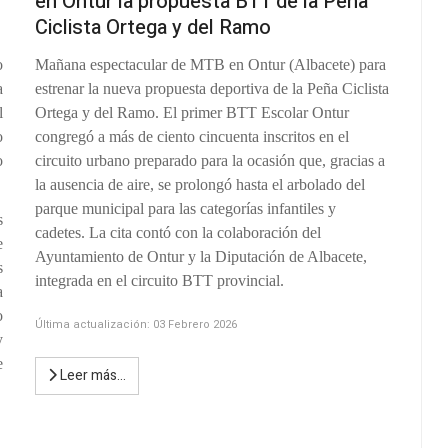
en Ontur la propuesta BTT de la Peña
Ciclista Ortega y del Ramo
o
Mañana espectacular de MTB en Ontur (Albacete) para
a
estrenar la nueva propuesta deportiva de la Peña Ciclista
l
Ortega y del Ramo. El primer BTT Escolar Ontur
o
congregó a más de ciento cincuenta inscritos en el
o
circuito urbano preparado para la ocasión que, gracias a
la ausencia de aire, se prolongó hasta el arbolado del
parque municipal para las categorías infantiles y
s
cadetes. La cita contó con la colaboración del
e
Ayuntamiento de Ontur y la Diputación de Albacete,
s
integrada en el circuito BTT provincial.
a
o
Última actualización: 03 Febrero 2026
y
e
Leer más…