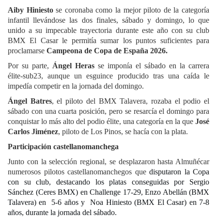
Aiby Hiniesto
se coronaba como la mejor piloto de la categoría
infantil llevándose las dos finales, sábado y domingo, lo que
unido a su impecable trayectoria durante este año con su club
BMX El Casar le permitía sumar los puntos suficientes para
proclamarse
Campeona de Copa de España 2026.
Por su parte,
Ángel Heras
se imponía el sábado en la carrera
élite-sub23, aunque un esguince producido tras una caída le
impedía competir en la jornada del domingo.
Ángel Batres
, el piloto del BMX Talavera, rozaba el podio el
sábado con una cuarta posición, pero se resarcía el domingo para
conquistar lo más alto del podio élite, una categoría en la que
José
Carlos Jiménez
, piloto de Los Pinos, se hacía con la plata.
Participación castellanomanchega
Junto con la selección regional, se desplazaron hasta Almuñécar
numerosos pilotos castellanomanchegos que
disputaron la Copa
con su club, destacando los platas conseguidas por Sergio
Sánchez (Ceres BMX) en Challenge 17-29, Enzo Abellán (BMX
Talavera) en
5-6 años y
Noa Hiniesto (BMX El Casar) en 7-8
años, durante la jornada del sábado.